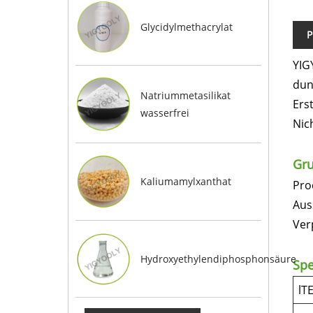
Glycidylmethacrylat
P
YIG
dun
Natriummetasilikat
Ers
wasserfrei
Nic
Gru
Kaliumamylxanthat
Pro
Aus
Ver
Hydroxyethylendiphosphonsäure
Spe
lT