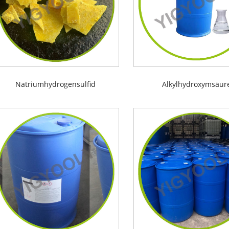
Natriumhydrogensulfid
Alkylhydroxymsäur