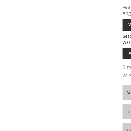
Hot
Ang
V
Bes
Was
A
Bit
24 