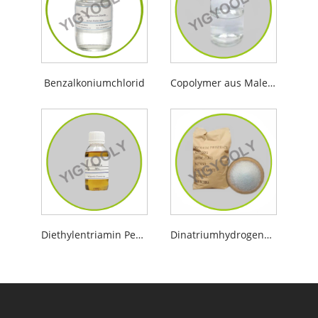
Benzalkoniumchlorid
Copolymer aus Malein- und Acrylsäure
Diethylentriamin Penta
Dinatriumhydrogenphosphat