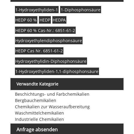
1-Hydroxyethyliden-1
1-Diphosphonsäure
HEDP 60 %
HEDP
HEDPA
HEDP 60 % Cas-Nr.: 6851-61-2
Hydroxyethylendiphosphonsäure
HEDP Cas Nr. 6851-61-2
Hydroxyethylidin-Diphosphonsäure
1-Hydroxyethyliden-1,1-diphosphonsäure
Verwandte Kategorie
Beschichtungs- und Farbchemikalien
Bergbauchemikalien
Chemikalien zur Wasseraufbereitung
Waschmittelchemikalien
Industrielle Chemikalien
Anfrage absenden