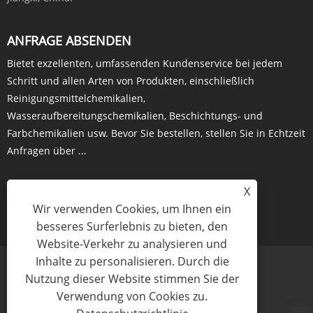
ANFRAGE ABSENDEN
Bietet exzellenten, umfassenden Kundenservice bei jedem
Schritt und allen Arten von Produkten, einschließlich
Reinigungsmittelchemikalien,
Wasseraufbereitungschemikalien, Beschichtungs- und
Farbchemikalien usw. Bevor Sie bestellen, stellen Sie in Echtzeit
Anfragen über ...
X
Wir verwenden Cookies, um Ihnen ein
JETZT ANFRAGEN
besseres Surferlebnis zu bieten, den
Website-Verkehr zu analysieren und
Inhalte zu personalisieren. Durch die
Nutzung dieser Website stimmen Sie der
Verwendung von Cookies zu.
Links
Sitemap
RSS
XML
Datenschutzrichtlinie