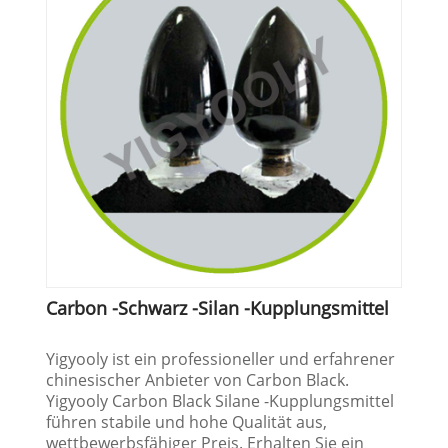
Carbon -Schwarz -Silan -Kupplungsmittel
Yigyooly ist ein professioneller und erfahrener
chinesischer Anbieter von Carbon Black.
Yigyooly Carbon Black Silane -Kupplungsmittel
führen stabile und hohe Qualität aus,
wettbewerbsfähiger Preis. Erhalten Sie ein