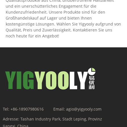
Qualitätsprodukte aus China, unübertroffene Haltbarkeit
und ein unerschütterliches Engagement für die
Kundenzufriedenheit. Unsere Produkte sind für den
Großhandelskauf auf Lager und bieten Ihnen
kostengünstige Lösungen. Wählen Sie Yigyooly aufgrund von
Qualität, Preis und Zuverlässigkeit. Kontaktieren Sie uns
noch heute für ein Angebot!
Tel:
+86-18907980616
Email:
agio@yigyooly.com
Adresse:
Tashan Industry Park, Stadt Leping, Provinz
Jiangxi, China.