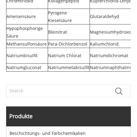
Chromtrioxid
Kollagenpeptid
Kupferchlorid-Dihydra
Pyrogene
Ameisensäure
Glutaraldehyd
Kieselsäure
Hypophosphorige
Bleinitrat
Magnesiumhydroxid
Säure
Methansulfonsäure
Para-Dichlorbenzol
Kaliumchlorid
Natriumbisulfit
Natrium Chlorat
Natriumdichromat
Natriumgluconat
Natriummetabisulfit
Natriumnaphthalinsul
Produkte
Beschichtungs- und Farbchemikalien