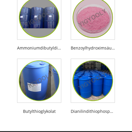
Ammoniumdibutyldithiophosphat
Benzoylhydroximsäure
Butylthioglykolat
Dianilindithiophosphorsäure